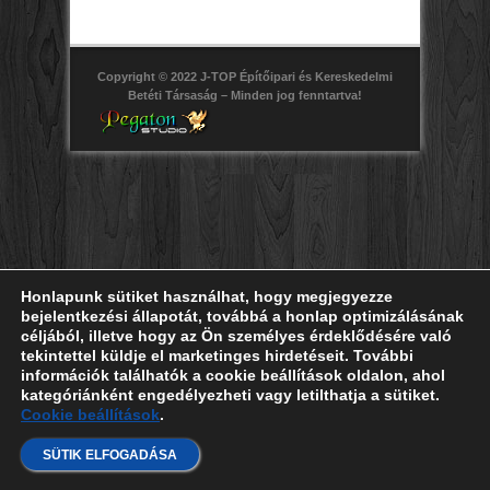
Copyright © 2022 J-TOP Építőipari és Kereskedelmi
Betéti Társaság – Minden jog fenntartva!
Honlapunk sütiket használhat, hogy megjegyezze
bejelentkezési állapotát, továbbá a honlap optimizálásának
céljából, illetve hogy az Ön személyes érdeklődésére való
tekintettel küldje el marketinges hirdetéseit. További
információk találhatók a cookie beállítások oldalon, ahol
kategóriánként engedélyezheti vagy letilthatja a sütiket.
Cookie beállítások
.
SÜTIK ELFOGADÁSA