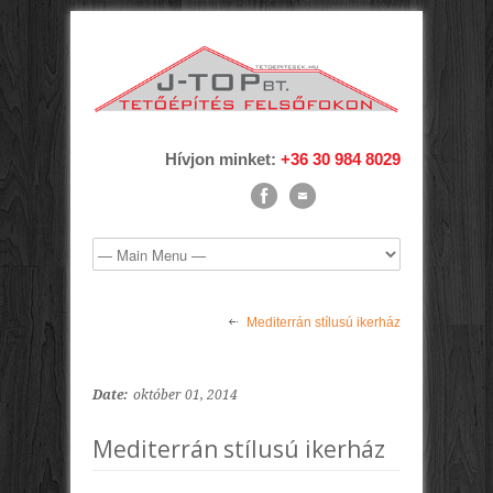
Hívjon minket:
+36 30 984 8029
Mediterrán stílusú ikerház
Date:
október 01, 2014
Mediterrán stílusú ikerház