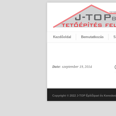
Kezdőoldal
Bemutatkozás
S
Date:
szeptember 19, 2014
Copyright © 2022 J-TOP Építőipari és Keresked