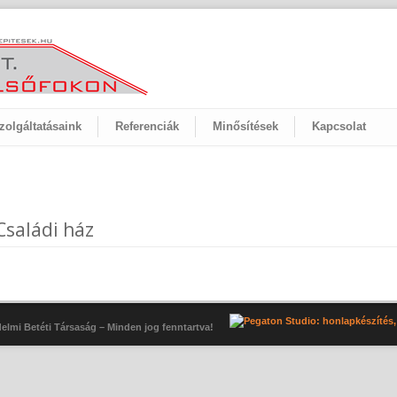
zolgáltatásaink
Referenciák
Minősítések
Kapcsolat
Családi ház
elmi Betéti Társaság – Minden jog fenntartva!