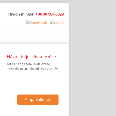
Hívjon minket:
+36 30 984 8029
Házak teljes kivitelezése
Teljes ház generál kivitelezése,
tervezéssel, felelős műszaki vezetővel.
Árajánlatkérés