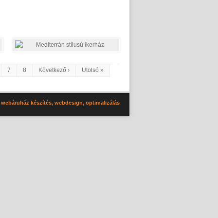
7
8
Következő ›
Utolsó »