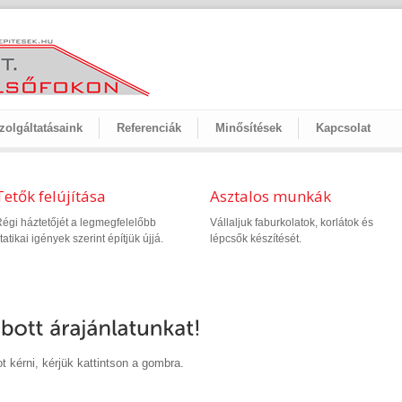
zolgáltatásaink
Referenciák
Minősítések
Kapcsolat
Tetők felújítása
Asztalos munkák
égi háztetőjét a legmegfelelőbb
Vállaljuk faburkolatok, korlátok és
tatikai igények szerint építjük újjá.
lépcsők készítését.
t kérni, kérjük kattintson a gombra.