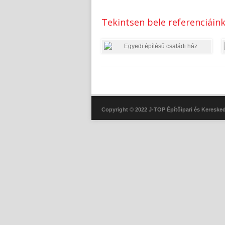
Tekintsen bele referenciáin
Copyright © 2022 J-TOP Építőipari és Keresked